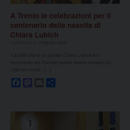
A Trento le celebrazioni per il
centenario della nascita di
Chiara Lubich
Pubblicato il
11 Febbraio 2020
“La città che ci ha donato Chiara Lubich e il
movimento del Focolari possa essere sempre più
‘città sul monte’, […]
F
M
E
C
a
a
m
o
c
st
ail
n
e
o
di
b
d
vi
o
o
di