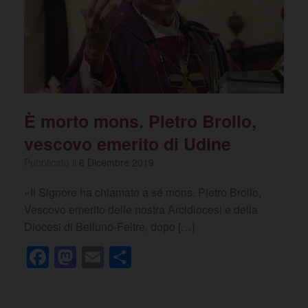
o
n
k
È morto mons. Pietro Brollo,
vescovo emerito di Udine
Pubblicato il
6 Dicembre 2019
«Il Signore ha chiamato a sé mons. Pietro Brollo,
Vescovo emerito delle nostra Arcidiocesi e della
Diocesi di Belluno-Feltre, dopo […]
F
M
E
C
a
a
m
o
c
st
ail
n