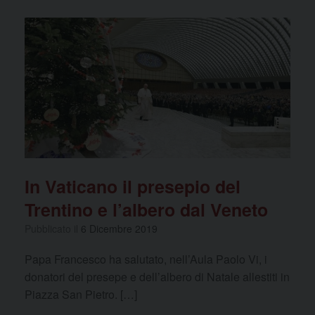
e
o
di
b
d
vi
o
o
di
o
n
k
In Vaticano il presepio del
Trentino e l’albero dal Veneto
Pubblicato il
6 Dicembre 2019
Papa Francesco ha salutato, nell’Aula Paolo Vi, i
donatori del presepe e dell’albero di Natale allestiti in
Piazza San Pietro. […]