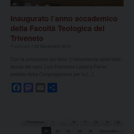
Inaugurato l’anno accademico
della Facoltà Teologica del
Triveneto
Pubblicato il
20 Novembre 2019
Con la prolusione dal titolo “L’obbedienza della fede”,
tenuta dal card. Luis Francisco Ladaria Ferrer,
prefetto della Congregazione per la […]
F
M
E
C
a
a
m
o
c
st
ail
n
e
o
di
Navigazione articolo
b
d
vi
« Precedente
1
…
16
17
18
19
20
21
22
23
24
25
Successivo »