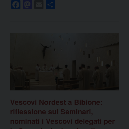
F
M
E
C
a
a
m
o
c
st
ail
n
e
o
di
b
d
vi
o
o
di
o
n
k
Vescovi Nordest a Bibione:
riflessione sui Seminari,
nominati i Vescovi delegati per