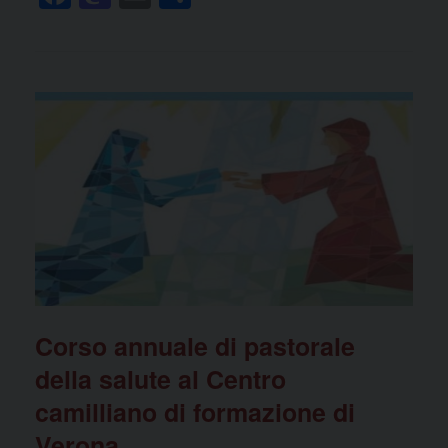
a
a
m
o
c
st
ail
n
e
o
di
b
d
vi
o
o
di
o
n
k
Corso annuale di pastorale
della salute al Centro
camilliano di formazione di
Verona