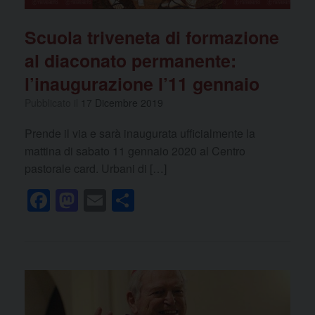
Scuola triveneta di formazione
al diaconato permanente:
l’inaugurazione l’11 gennaio
Pubblicato il
17 Dicembre 2019
Prende il via e sarà inaugurata ufficialmente la
mattina di sabato 11 gennaio 2020 al Centro
pastorale card. Urbani di […]
F
M
E
C
a
a
m
o
c
st
ail
n
e
o
di
b
d
vi
o
o
di