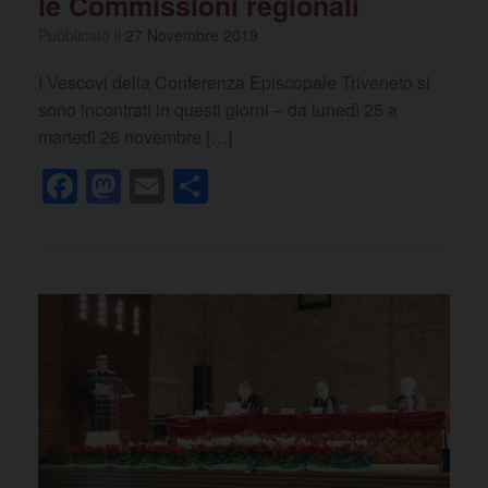
le Commissioni regionali
Pubblicato il
27 Novembre 2019
I Vescovi della Conferenza Episcopale Triveneto si
sono incontrati in questi giorni – da lunedì 25 a
martedì 26 novembre […]
F
M
E
C
a
a
m
o
c
st
ail
n
e
o
di
b
d
vi
o
o
di
o
n
k