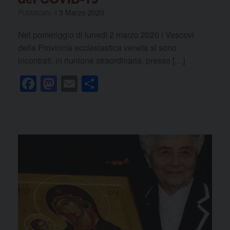
Pubblicato il
3 Marzo 2020
Nel pomeriggio di lunedì 2 marzo 2020 i Vescovi
della Provincia ecclesiastica veneta si sono
incontrati, in riunione straordinaria, presso […]
F
M
E
C
a
a
m
o
c
st
ail
n
e
o
di
b
d
vi
o
o
di
o
n
k