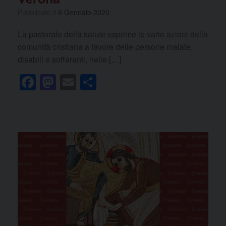
Pubblicato il
6 Gennaio 2020
La pastorale della salute esprime le varie azioni della
comunità cristiana a favore delle persone malate,
disabili e sofferenti, nelle […]
F
M
E
C
a
a
m
o
c
st
ail
n
e
o
di
b
d
vi
o
o
di
o
n
k