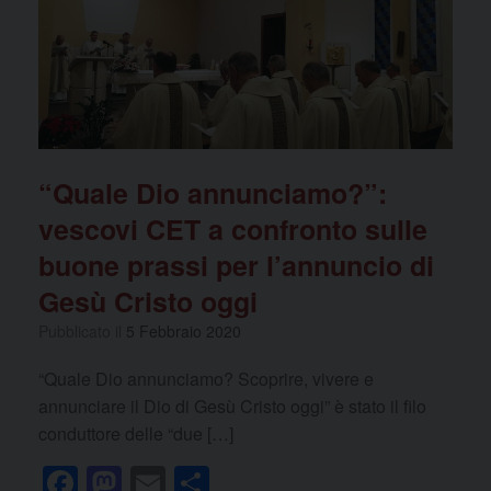
o
n
k
“Quale Dio annunciamo?”:
vescovi CET a confronto sulle
buone prassi per l’annuncio di
Gesù Cristo oggi
Pubblicato il
5 Febbraio 2020
“Quale Dio annunciamo? Scoprire, vivere e
annunciare il Dio di Gesù Cristo oggi” è stato il filo
conduttore delle “due […]
F
M
E
C