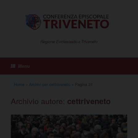
Vai
al
contenuto
Regione Ecclesiastica Triveneto
Menu
Home
»
Archivi per cettriveneto
»
Pagina 21
Archivio autore:
cettriveneto