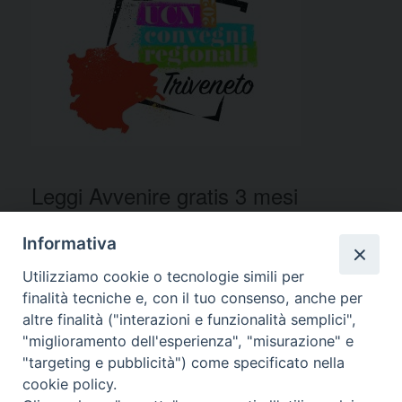
Leggi Avvenire gratis 3 mesi
Informativa
Utilizziamo cookie o tecnologie simili per
finalità tecniche e, con il tuo consenso, anche per
altre finalità ("interazioni e funzionalità semplici",
"miglioramento dell'esperienza", "misurazione" e
F
M
E
C
"targeting e pubblicità") come specificato nella
a
a
m
o
cookie policy.