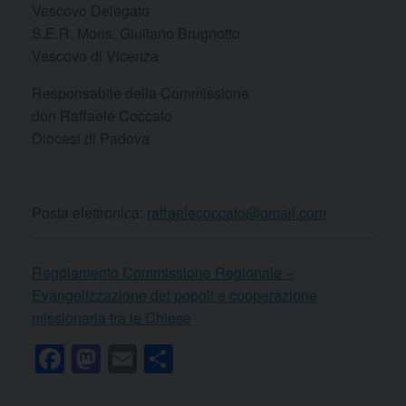
Vescovo Delegato
S.E.R. Mons. Giuliano Brugnotto
Vescovo di Vicenza
Responsabile della Commissione
don Raffaele Coccato
Diocesi di Padova
Posta elettronica:
raffaelecoccato@gmail.com
Regolamento Commissione Regionale –
Evangelizzazione dei popoli e cooperazione
missionaria tra le Chiese
F
M
E
C
a
a
m
o