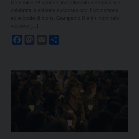
Domenica 16 gennaio in Cattedrale a Padova si è
celebrata la solenne eucaristia con l’ordinazione
episcopale di mons. Giampaolo Dianin, nominato
vescovo […]
F
M
E
C
a
a
m
o
c
st
ail
n
e
o
di
b
d
vi
o
o
di
o
n
k