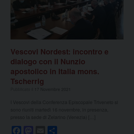
o
n
k
Vescovi Nordest: incontro e
dialogo con il Nunzio
apostolico in Italia mons.
Tscherrig
Pubblicato il
17 Novembre 2021
I Vescovi della Conferenza Episcopale Triveneto si
sono riuniti martedì 16 novembre, in presenza,
presso la sede di Zelarino (Venezia) […]
F
M
E
C