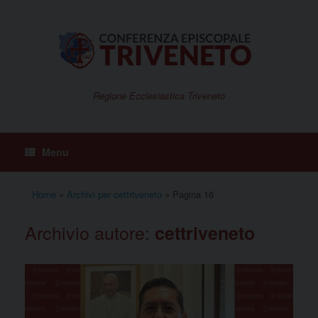
Vai
al
contenuto
Regione Ecclesiastica Triveneto
Menu
Home
»
Archivi per cettriveneto
»
Pagina 16
Archivio autore:
cettriveneto