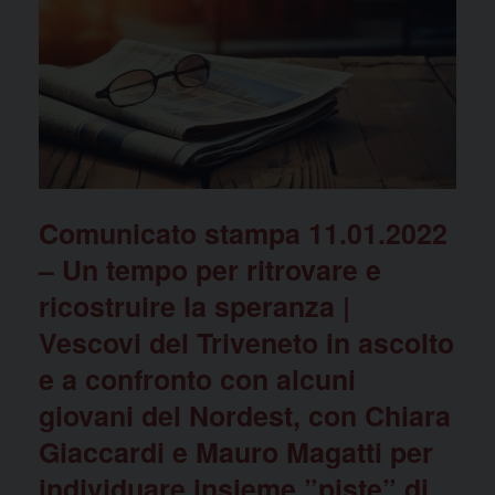
b
d
vi
o
o
di
o
n
k
Comunicato stampa 11.01.2022
– Un tempo per ritrovare e
ricostruire la speranza |
Vescovi del Triveneto in ascolto
e a confronto con alcuni
giovani del Nordest, con Chiara
Giaccardi e Mauro Magatti per
individuare insieme ”piste” di