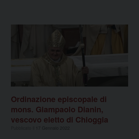
a
a
m
o
c
st
ail
n
e
o
di
b
d
vi
o
o
di
o
n
k
Ordinazione episcopale di
mons. Giampaolo Dianin,
vescovo eletto di Chioggia
Pubblicato il
17 Gennaio 2022