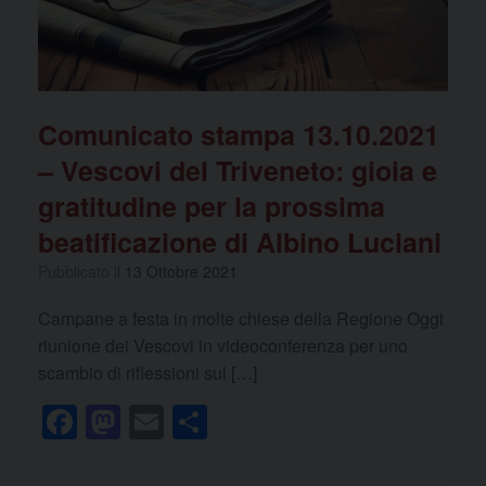
k
Comunicato stampa 13.10.2021
– Vescovi del Triveneto: gioia e
gratitudine per la prossima
beatificazione di Albino Luciani
Pubblicato il
13 Ottobre 2021
Campane a festa in molte chiese della Regione Oggi
riunione dei Vescovi in videoconferenza per uno
scambio di riflessioni sul […]
F
M
E
C
a
a
m
o