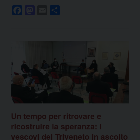
F
M
E
C
a
a
m
o
c
st
ail
n
e
o
di
b
d
vi
o
o
di
o
n
k
Un tempo per ritrovare e
ricostruire la speranza: i
vescovi del Triveneto in ascolto