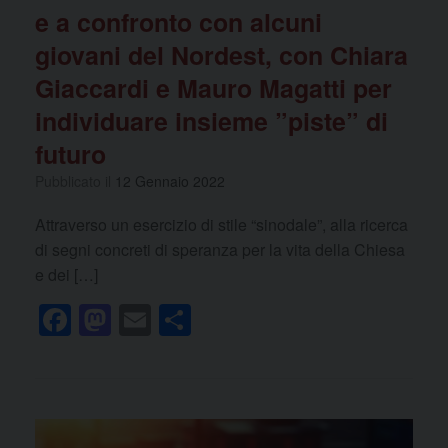
e a confronto con alcuni
giovani del Nordest, con Chiara
Giaccardi e Mauro Magatti per
individuare insieme ”piste” di
futuro
Pubblicato il
12 Gennaio 2022
Attraverso un esercizio di stile “sinodale”, alla ricerca
di segni concreti di speranza per la vita della Chiesa
e dei […]
F
M
E
C
a
a
m
o
c
st
ail
n
e
o
di