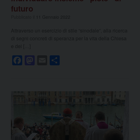
futuro
Pubblicato il
11 Gennaio 2022
Attraverso un esercizio di stile “sinodale”, alla ricerca
di segni concreti di speranza per la vita della Chiesa
e dei […]
F
M
E
C
a
a
m
o
c
st
ail
n
e
o
di
b
d
vi
o
o
di
o
n
k