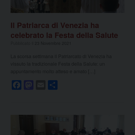
Il Patriarca di Venezia ha
celebrato la Festa della Salute
Pubblicato il
23 Novembre 2021
La scorsa settimana il Patriarcato di Venezia ha
vissuto la tradizionale Festa della Salute: un
appuntamento molto atteso e amato […]
F
M
E
C
a
a
m
o
c
st
ail
n
e
o
di
b
d
vi
o
o
di