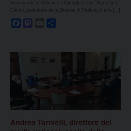
Vescovo della Chiesa di Chioggia mons. Giampaolo
Dianin, presbitero della Diocesi di Padova, finora […]
F
M
E
C
a
a
m
o
c
st
ail
n
e
o
di
b
d
vi
o
o
di
o
n
k
Andrea Tornielli, direttore dei