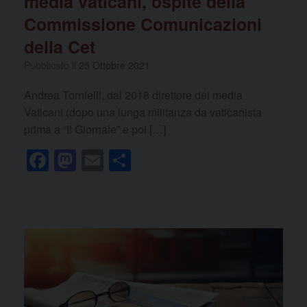
media vaticani, ospite della
Commissione Comunicazioni
della Cet
Pubblicato il
25 Ottobre 2021
Andrea Tornielli, dal 2018 direttore dei media
Vaticani (dopo una lunga militanza da vaticanista
prima a “Il Giornale” e poi […]
F
M
E
C
a
a
m
o
c
st
ail
n
e
o
di
b
d
vi
o
o
di
o
n