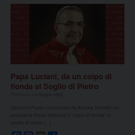
e
o
di
b
d
vi
o
o
di
o
n
k
Papa Luciani, da un colpo di
fionda al Soglio di Pietro
Pubblicato il
6 Giugno 2022
Giovanni Paolo I raccontato da Andrea Tornielli nel
podcast di Radio Vaticana Il “colpo di fionda” fu
quello di padre […]