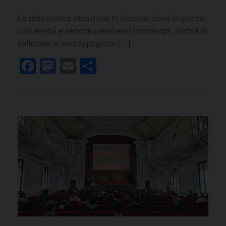
La drammatica situazione in Ucraina, dove la guerra
non arretra e sembra prevalere l’impotenza, rischia di
soffocare le voci impegnate […]
F
M
E
C
a
a
m
o
c
st
ail
n
e
o
di
b
d
vi
o
o
di
o
n
k