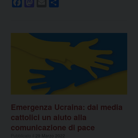
F
M
E
C
a
a
m
o
c
st
ail
n
e
o
di
b
d
vi
o
o
di
o
n
k
Emergenza Ucraina: dai media
cattolici un aiuto alla
comunicazione di pace
Pubblicato il
29 Marzo 2022