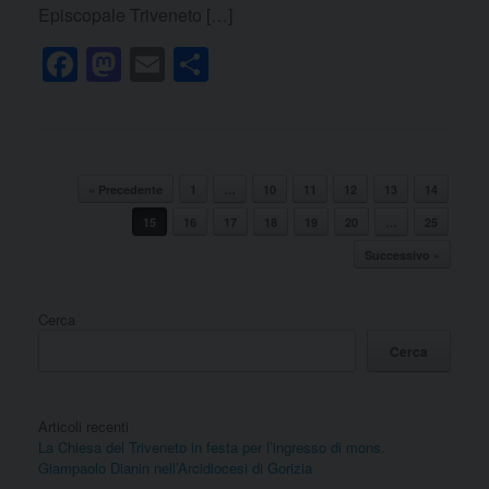
Episcopale Triveneto […]
F
M
E
C
a
a
m
o
c
st
ail
n
e
o
di
Navigazione articolo
b
d
vi
« Precedente
1
…
10
11
12
13
14
o
o
15
16
di
17
18
19
20
…
25
Successivo »
o
n
k
Cerca
Cerca
Articoli recenti
La Chiesa del Triveneto in festa per l’ingresso di mons.
Giampaolo Dianin nell’Arcidiocesi di Gorizia