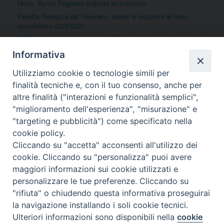
Mons. Renzo Pegoraro ordinato arcivescovo
Facoltà Teologica del Triveneto, aperte le iscrizioni all’anno
accademico 2026/2027
FTTR, due percorsi universitari (Teologia e Scienze religiose) per
formare gli insegnanti di religione e per la qualifica e
Informativa
l’aggiornamento degli operatori pastorali
Felicitazioni per la nomina di mons. Dianin ad Arcivescovo
Utilizziamo cookie o tecnologie simili per
Metropolita di Gorizia
finalità tecniche e, con il tuo consenso, anche per
altre finalità ("interazioni e funzionalità semplici",
"miglioramento dell'esperienza", "misurazione" e
Commenti recenti
"targeting e pubblicità") come specificato nella
Nessun commento da mostrare.
cookie policy.
Cliccando su "accetta" acconsenti all'utilizzo dei
cookie. Cliccando su "personalizza" puoi avere
maggiori informazioni sui cookie utilizzati e
personalizzare le tue preferenze. Cliccando su
"rifiuta" o chiudendo questa informativa proseguirai
la navigazione installando i soli cookie tecnici.
Copyright © 2014-23 - Regione Ecclesiastica Triveneto
Privacy Policy
Preferenze Cookie
Ulteriori informazioni sono disponibili nella
cookie