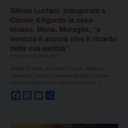
Albino Luciani: inaugurata a
Canale d’Agordo la casa-
museo. Mons. Moraglia, “a
Venezia è ancora vivo il ricordo
della sua santità”
Pubblicato il
26 Aprile 2022
Sabato 23 aprile, a Canale d’Agordo (Belluno), il
patriarca di Venezia Francesco Moraglia ha preso
parte all’inaugurazione della casa natale […]
F
M
E
C
a
a
m
o
c
st
ail
n
e
o
di