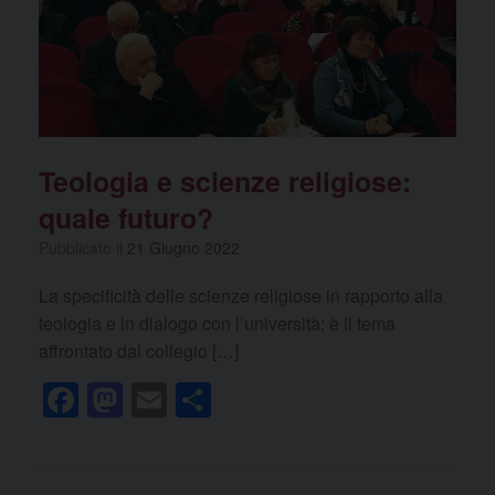
Teologia e scienze religiose:
quale futuro?
Pubblicato il
21 Giugno 2022
La specificità delle scienze religiose in rapporto alla
teologia e in dialogo con l’università: è il tema
affrontato dal collegio […]
F
M
E
C
a
a
m
o
c
st
ail
n