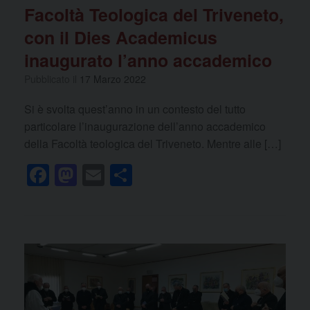
Facoltà Teologica del Triveneto,
con il Dies Academicus
inaugurato l’anno accademico
Pubblicato il
17 Marzo 2022
Si è svolta quest’anno in un contesto del tutto
particolare l’inaugurazione dell’anno accademico
della Facoltà teologica del Triveneto. Mentre alle […]
F
M
E
C
a
a
m
o
c
st
ail
n
e
o
di
b
d
vi
o
o
di
o
n