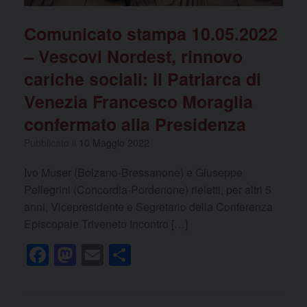
Comunicato stampa 10.05.2022
– Vescovi Nordest, rinnovo
cariche sociali: il Patriarca di
Venezia Francesco Moraglia
confermato alla Presidenza
Pubblicato il
10 Maggio 2022
Ivo Muser (Bolzano-Bressanone) e Giuseppe
Pellegrini (Concordia-Pordenone) rieletti, per altri 5
anni, Vicepresidente e Segretario della Conferenza
Episcopale Triveneto Incontro […]
F
M
E
C
a
a
m
o
c
st
ail
n