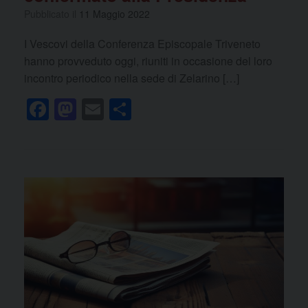
Pubblicato il
11 Maggio 2022
I Vescovi della Conferenza Episcopale Triveneto
hanno provveduto oggi, riuniti in occasione del loro
incontro periodico nella sede di Zelarino […]
F
M
E
C
a
a
m
o
c
st
ail
n
e
o
di
b
d
vi
o
o
di
o
n
k