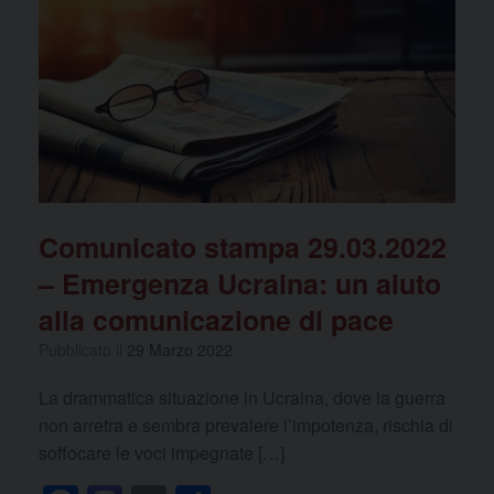
b
d
vi
o
o
di
o
n
k
Comunicato stampa 29.03.2022
– Emergenza Ucraina: un aiuto
alla comunicazione di pace
Pubblicato il
29 Marzo 2022
La drammatica situazione in Ucraina, dove la guerra
non arretra e sembra prevalere l’impotenza, rischia di
soffocare le voci impegnate […]