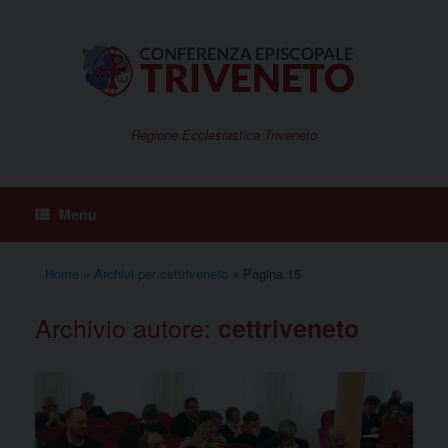
Vai
al
contenuto
Regione Ecclesiastica Triveneto
Menu
Home
»
Archivi per cettriveneto
»
Pagina 15
Archivio autore:
cettriveneto