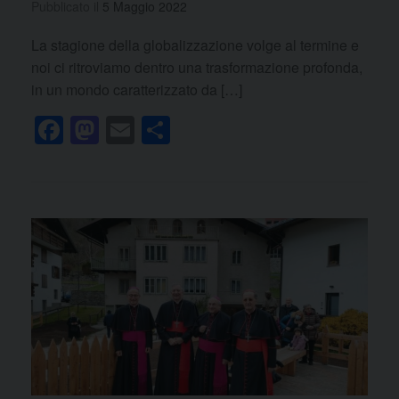
Pubblicato il
5 Maggio 2022
La stagione della globalizzazione volge al termine e
noi ci ritroviamo dentro una trasformazione profonda,
in un mondo caratterizzato da […]
F
M
E
C
a
a
m
o
c
st
ail
n
e
o
di
b
d
vi
o
o
di
o
n
k