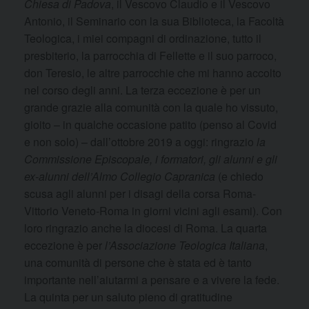
Chiesa di Padova
, il Vescovo Claudio e il Vescovo
Antonio, il Seminario con la sua Biblioteca, la Facoltà
Teologica, i miei compagni di ordinazione, tutto il
presbiterio, la parrocchia di Fellette e il suo parroco,
don Teresio, le altre parrocchie che mi hanno accolto
nel corso degli anni. La terza eccezione è per un
grande grazie alla comunità con la quale ho vissuto,
gioito – in qualche occasione patito (penso al Covid
e non solo) – dall’ottobre 2019 a oggi: ringrazio
la
Commissione Episcopale, i formatori, gli alunni e gli
ex-alunni dell’Almo Collegio Capranica
(e chiedo
scusa agli alunni per i disagi della corsa Roma-
Vittorio Veneto-Roma in giorni vicini agli esami). Con
loro ringrazio anche la diocesi di Roma. La quarta
eccezione è per
l’Associazione Teologica Italiana
,
una comunità di persone che è stata ed è tanto
importante nell’aiutarmi a pensare e a vivere la fede.
La quinta per un saluto pieno di gratitudine