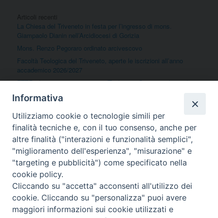
o
n
k
Articoli recenti
La Chiesa del Triveneto in festa per l’ingresso di mons.
Giampaolo Dianin nell’Arcidiocesi di Gorizia
Mons. Renzo Pegoraro ordinato arcivescovo
Facoltà Teologica del Triveneto, aperte le iscrizioni all’anno
accademico 2026/2027
FTTR, due percorsi universitari (Teologia e Scienze religiose) per
formare gli insegnanti di religione e per la qualifica e
Informativa
l’aggiornamento degli operatori pastorali
Felicitazioni per la nomina di mons. Dianin ad Arcivescovo
Utilizziamo cookie o tecnologie simili per
Metropolita di Gorizia
finalità tecniche e, con il tuo consenso, anche per
altre finalità ("interazioni e funzionalità semplici",
"miglioramento dell'esperienza", "misurazione" e
Commenti recenti
"targeting e pubblicità") come specificato nella
Nessun commento da mostrare.
cookie policy.
Cliccando su "accetta" acconsenti all'utilizzo dei
cookie. Cliccando su "personalizza" puoi avere
maggiori informazioni sui cookie utilizzati e