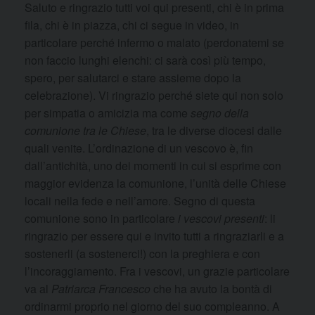
Saluto e ringrazio tutti voi qui presenti, chi è in prima
fila, chi è in piazza, chi ci segue in video, in
particolare perché infermo o malato (perdonatemi se
non faccio lunghi elenchi: ci sarà così più tempo,
spero, per salutarci e stare assieme dopo la
celebrazione). Vi ringrazio perché siete qui non solo
per simpatia o amicizia ma come
segno della
comunione tra le Chiese
, tra le diverse diocesi dalle
quali venite. L’ordinazione di un vescovo è, fin
dall’antichità, uno dei momenti in cui si esprime con
maggior evidenza la comunione, l’unità delle Chiese
locali nella fede e nell’amore. Segno di questa
comunione sono in particolare
i vescovi presenti
: li
ringrazio per essere qui e invito tutti a ringraziarli e a
sostenerli (a sostenerci!) con la preghiera e con
l’incoraggiamento. Fra i vescovi, un grazie particolare
va al
Patriarca Francesco
che ha avuto la bontà di
ordinarmi proprio nel giorno del suo compleanno. A