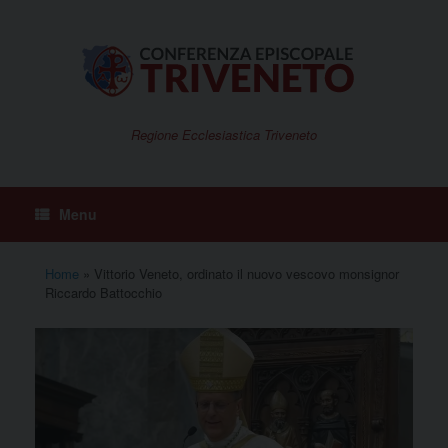
Vai
al
contenuto
Regione Ecclesiastica Triveneto
Menu
Home
»
Vittorio Veneto, ordinato il nuovo vescovo monsignor
Riccardo Battocchio