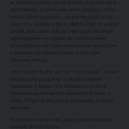
al
Vescovo Corrado
che dal Brasile, dove vive ora la
sua missione, si unisce alla nostra preghiera. Infine –
sesta e ultima eccezione –
un grande grazie a tutti
coloro che, assieme a Mons. Martino Zagonel e da lui
guidati, tanto hanno fatto nei mesi scorsi anche per
accompagnare nel migliore dei modi la diocesi
all’accoglienza del nuovo vescovo
e per organizzare
il momento che stiamo vivendo, in tutti i suoi
complessi dettagli».
«
Non ho altro da dire,
per ora
– ha concluso -, se non
ricordarvi che per quanto la vita possa essere
complicata, e spesso lo è,
abbiamo un punto di
riferimento per non sentirci disorientati
. È Gesù, il
Cristo, il Figlio di Dio: è lui la nostra pace, la nostra
speranza».
Sul prossimo numero de
L’Azione
ampio reportage
dedicato all’ordinazione.