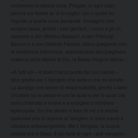
chiedendo la stessa cosa. Pregate, in ogni caso,
perché sia fedele al ‘sì lo voglio’ con il quale ho
risposto a quelle nove domande. Immagino che,
sempre lassù, anche i miei genitori, i nonni e gli zii,
assieme a don Martino Bassani, a don Pierluigi
Barzon e a don Gilberto Ferrara, stiano pregando con
la medesima intenzione, associandosi alla preghiera
materna della Madre di Dio, la Beata Vergine Maria».
«
A tutti voi – è stato il terzo punto del suo saluto –
dico grazie per il Vangelo che siete e che mi donate.
Lo accolgo con senso di responsabilità, pronto a farlo
circolare tra le persone con le quali e per le quali ora
sono chiamato a vivere e a svolgere il ministero
episcopale. So che dentro e fuori di noi c’è anche
qualcosa che si oppone al Vangelo: ci sono paure e
chiusure antievangeliche. Ma il Vangelo, la buona
notizia che è Gesù, è più forte di ogni «anti-vangelo».