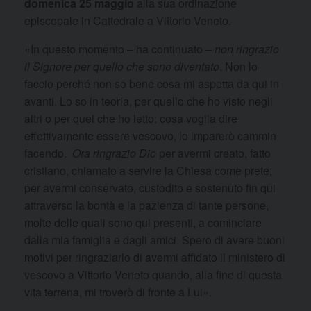
domenica 25 maggio
alla sua ordinazione
episcopale in Cattedrale a Vittorio Veneto.
«In questo momento – ha continuato –
non ringrazio
il Signore per quello che sono diventato
. Non lo
faccio perché non so bene cosa mi aspetta da qui in
avanti. Lo so in teoria, per quello che ho visto negli
altri o per quel che ho letto: cosa voglia dire
effettivamente essere vescovo, lo imparerò cammin
facendo.
Ora ringrazio Dio
per avermi creato, fatto
cristiano, chiamato a servire la Chiesa come prete;
per avermi conservato, custodito e sostenuto fin qui
attraverso la bontà e la pazienza di tante persone,
molte delle quali sono qui presenti, a cominciare
dalla mia famiglia e dagli amici. Spero di avere buoni
motivi per ringraziarlo di avermi affidato il ministero di
vescovo a Vittorio Veneto quando, alla fine di questa
vita terrena, mi troverò di fronte a Lui».