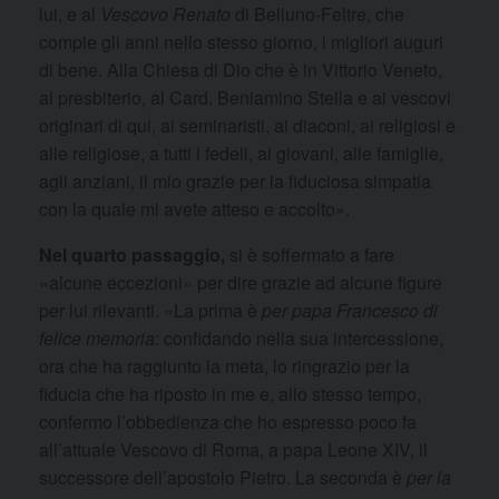
lui, e al
Vescovo Renato
di Belluno-Feltre, che
compie gli anni nello stesso giorno, i migliori auguri
di bene. Alla Chiesa di Dio che è in Vittorio Veneto,
al presbiterio, al Card. Beniamino Stella e ai vescovi
originari di qui, ai seminaristi, ai diaconi, ai religiosi e
alle religiose, a tutti i fedeli, ai giovani, alle famiglie,
agli anziani, il mio grazie per la fiduciosa simpatia
con la quale mi avete atteso e accolto».
Nel quarto passaggio,
si è soffermato a fare
«alcune eccezioni» per dire grazie ad alcune figure
per lui rilevanti. «La prima è
per papa Francesco di
felice memoria
: confidando nella sua intercessione,
ora che ha raggiunto la meta, lo ringrazio per la
fiducia che ha riposto in me e, allo stesso tempo,
confermo l’obbedienza che ho espresso poco fa
all’attuale Vescovo di Roma, a papa Leone XIV, il
successore dell’apostolo Pietro. La seconda è
per la