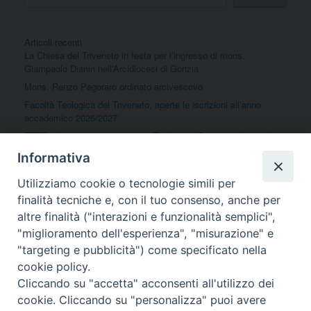
o
o
di
o
n
Articoli recenti
k
La Chiesa del Triveneto in festa per l’ingresso di mons.
Giampaolo Dianin nell’Arcidiocesi di Gorizia
Mons. Renzo Pegoraro ordinato arcivescovo
Facoltà Teologica del Triveneto, aperte le iscrizioni all’anno
accademico 2026/2027
FTTR, due percorsi universitari (Teologia e Scienze religiose) per
formare gli insegnanti di religione e per la qualifica e
Informativa
l’aggiornamento degli operatori pastorali
Felicitazioni per la nomina di mons. Dianin ad Arcivescovo
Utilizziamo cookie o tecnologie simili per
Metropolita di Gorizia
finalità tecniche e, con il tuo consenso, anche per
altre finalità ("interazioni e funzionalità semplici",
"miglioramento dell'esperienza", "misurazione" e
Commenti recenti
"targeting e pubblicità") come specificato nella
Nessun commento da mostrare.
cookie policy.
Cliccando su "accetta" acconsenti all'utilizzo dei
cookie. Cliccando su "personalizza" puoi avere