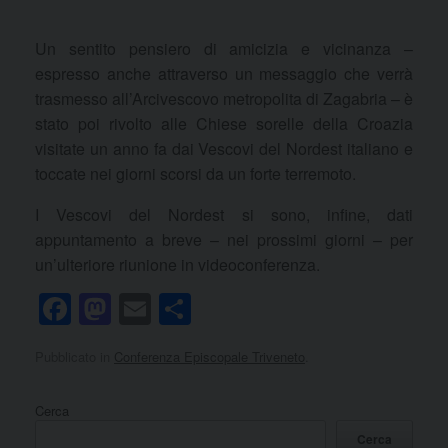
Un sentito pensiero di amicizia e vicinanza –
espresso anche attraverso un messaggio che verrà
trasmesso all’Arcivescovo metropolita di Zagabria – è
stato poi rivolto alle Chiese sorelle della Croazia
visitate un anno fa dai Vescovi del Nordest italiano e
toccate nei giorni scorsi da un forte terremoto.
I Vescovi del Nordest si sono, infine, dati
appuntamento a breve – nei prossimi giorni – per
un’ulteriore riunione in videoconferenza.
F
M
E
C
a
a
m
o
Pubblicato in
Conferenza Episcopale Triveneto
.
c
st
ail
n
e
o
di
Cerca
b
d
vi
Cerca