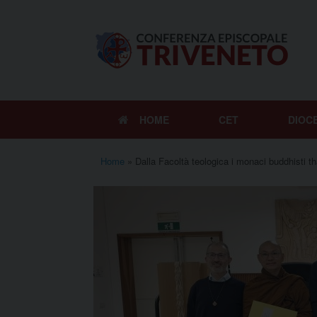
Vai
al
contenuto
HOME
CET
DIOC
Home
»
Dalla Facoltà teologica i monaci buddhisti t