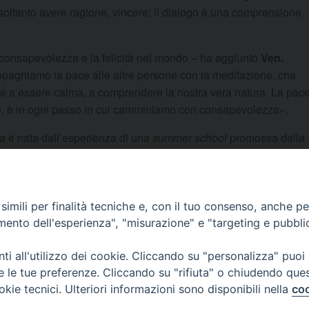
soltanto avere ragione, vincere; il dialogo è una comprensione
a consapevolezza e la felicità nel mondo – ha aggiunto
Ven.
paghiamo la pace alle altre persone con la meditazione, che
e a essere calma, a comprendere la nostra vera natura. La pac
o, è in ogni passo in cui camminiamo con consapevolezza».
a è nata dall’esperienza di una
summer school
promossa dalla
 il contatto con l’International Buddhist Studies College di
borazione con l’Istituto superiore di Scienze religiose di
tico e l’Unione buddhista italiana.
imili per finalità tecniche e, con il tuo consenso, anche per 
amento dell'esperienza", "misurazione" e "targeting e pubbli
 del Triveneto
,
News e Comunicazioni
.
i all'utilizzo dei cookie. Cliccando su "personalizza" puoi
re le tue preferenze. Cliccando su "rifiuta" o chiudendo que
okie tecnici. Ulteriori informazioni sono disponibili nella
coo