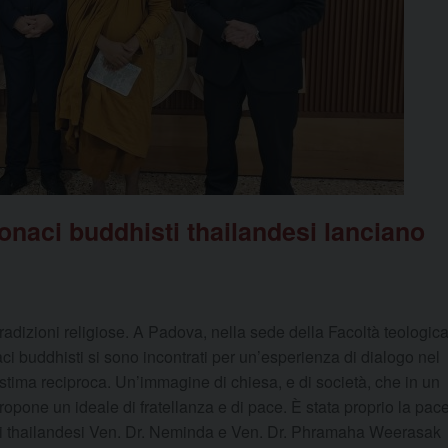
monaci buddhisti thailandesi lanciano
 tradizioni religiose. A Padova, nella sede della Facoltà teologic
naci buddhisti si sono incontrati per un’esperienza di dialogo nel
stima reciproca. Un’immagine di chiesa, e di società, che in un
ropone un ideale di fratellanza e di pace. È stata proprio la pac
onaci thailandesi Ven. Dr. Neminda e Ven. Dr. Phramaha Weerasak