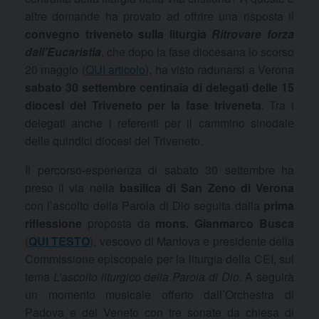
altre domande ha provato ad offrire una risposta il
convegno triveneto sulla liturgia
Ritrovare forza
dall’Eucaristia
, che dopo la fase diocesana lo scorso
20 maggio (
QUI articolo
), ha visto radunarsi a Verona
sabato 30 settembre centinaia di delegati delle 15
diocesi del Triveneto per la fase triveneta
. Tra i
delegati anche i referenti per il cammino sinodale
delle quindici diocesi del Triveneto.
Il percorso-esperienza di sabato 30 settembre ha
preso il via nella
basilica di San Zeno di Verona
con l’ascolto della Parola di Dio seguita dalla
prima
riflessione
proposta da
mons. Gianmarco Busca
(
QUI TESTO
), vescovo di Mantova e presidente della
Commissione episcopale per la liturgia della CEI, sul
tema
L’ascolto liturgico della Parola di Dio
. A seguirà
un momento musicale offerto dall’Orchestra di
Padova e del Veneto con tre sonate da chiesa di