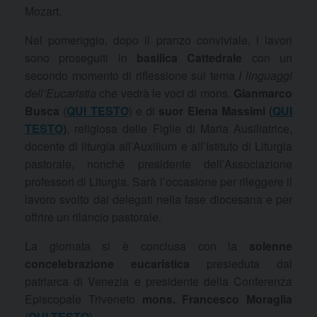
Mozart.
Nel pomeriggio, dopo il pranzo conviviale, i lavori
sono proseguiti in
basilica Cattedrale
con un
secondo momento di riflessione sul tema
I linguaggi
dell’Eucaristia
che vedrà le voci di mons.
Gianmarco
Busca
(
QUI TESTO
) e di
suor Elena Massimi (
QUI
TESTO
)
, religiosa delle Figlie di Maria Ausiliatrice,
docente di liturgia all’Auxilium e all’Istituto di Liturgia
pastorale, nonché presidente dell’Associazione
professori di Liturgia. Sarà l’occasione per rileggere il
lavoro svolto dai delegati nella fase diocesana e per
offrire un rilancio pastorale.
La giornata si è conclusa con la
solenne
concelebrazione eucaristica
presieduta dal
patriarca di Venezia e presidente della Conferenza
Episcopale Triveneto
mons. Francesco Moraglia
(
QUI TESTO
).