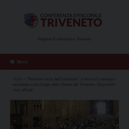
Vai
al
contenuto
Regione Ecclesiastica Triveneto
Menu
Home
»
“Ritrovare forza dall’Eucaristia”: a Verona il convegno
ecclesiale sulla liturgia delle Chiese del Triveneto. Disponibili i
testi ufficiali