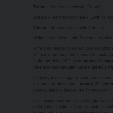
Trento
– Teatro arcivescovile (Trento)
Gorizia
– Teatro parrocchiale di Lucinico (Go
Trieste
– Seminario Vescovile (Trieste)
Udine
– Centro Culturale Paolino di Aquilei
A tre anni dall’uscita della nuova traduzion
Chiesa, dopo due anni di lavoro (nonostante 
la liturgia della CET inizia
sabato 20 mag
triveneto dedicato alla liturgia
, dal titolo
Ri
Il convegno si svilupperà poi in una seconda 
dei percorsi diocesani –
sabato 30 sette
delegati delle 15 Diocesi del Triveneto e di tu
La riflessione sul tema della liturgia nas
della Chiesa italiana e nei cammini specifi
liturgia nel suo essere celebrazione del 