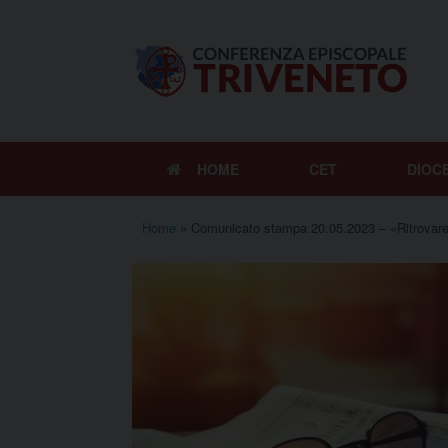
Vai
al
contenuto
HOME
CET
DIOC
Home
»
Comunicato stampa 20.05.2023 – «Ritrovare fo