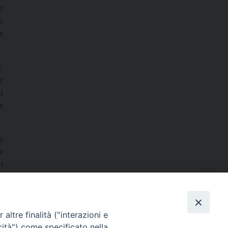
e
o
a
,
e
l
a
e
a
n
e
e
altre finalità ("interazioni e
cità") come specificato nella