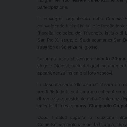
partecipazione.
Il convegno, organizzato dalla
Commission
coinvolgendo tutti gli istituti e le facoltà teo
(Facoltà teologica del Triveneto, Istituto di
San Pio X, Istituto di Studi ecumenici San B
superiori di Scienze religiose).
La prima tappa si svolgerà
sabato 20 magg
singole Diocesi, parte dei quali saranno poi d
appartenenza insieme ai loro vescovi.
In ciascuna sede “diocesana” ci sarà un m
ore 9.45
tutte le sedi saranno collegate con 
di Venezia e presidente della Conferenza E
emerito di Trieste,
mons. Giampaolo Crepal
Dopo i saluti seguirà la relazione intr
Commissione regionale per la Liturgia, che ai