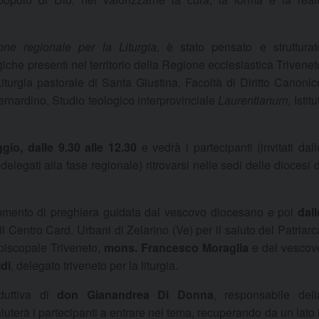
e regionale per la Liturgia
, è stato pensato e strutturat
logiche presenti nel territorio della Regione ecclesiastica Trivenet
 Liturgia pastorale di Santa Giustina, Facoltà di Diritto Canonic
ernardino, Studio teologico interprovinciale
Laurentianum
, Istitu
io, dalle 9.30 alle 12.30
e vedrà i partecipanti (invitati dall
elegati alla fase regionale) ritrovarsi nelle sedi delle diocesi d
omento di preghiera guidata dal vescovo diocesano e poi
dall
il Centro Card. Urbani di Zelarino (Ve) per il saluto del Patriarc
piscopale Triveneto,
mons. Francesco Moraglia
e del vescov
di
, delegato triveneto per la liturgia.
oduttiva di
don Gianandrea Di Donna
, responsabile dell
uterà i partecipanti a entrare nel tema, recuperando da un lato i