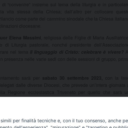
di “convenire” insieme sul tema della liturgia e in particolar
lla vita stessa della Chiesa; dall’altro per collocare quest
 rilancio come parte del cammino sinodale che la Chiesa italian
clinazioni diocesane.
uor Elena Massimi
, religiosa delle Figlie di Maria Ausiliatrice
uto di Liturgia pastorale, nonché presidente dell’Associazion
ntrare nel tema
Il linguaggio di Cristo: celebrare è vivere?
A
 in presenza nelle varie sedi con delle sessioni di gruppo, prim
untamento sarà per
sabato 30 settembre 2023,
con la fas
delegati dalle diverse Diocesi, che prevede un’intera giornata 
lla Regione ecclesiastica Triveneto per quello che sarà u
di Dio, arriverà alla celebrazione eucaristica finale, con du
 Busca
, vescovo di Mantova e presidente della Commission
imili per finalità tecniche e, con il tuo consenso, anche per 
amento dell'esperienza", "misurazione" e "targeting e pubbli