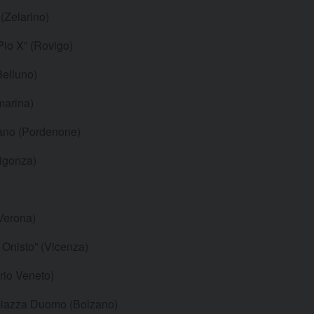
(Zelarino)
io X” (Rovigo)
Belluno)
marina)
ano (Pordenone)
Vigonza)
(Verona)
Onisto” (Vicenza)
rio Veneto)
 piazza Duomo (Bolzano)