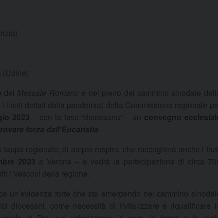
rizia)
a (Udine)
e del
Messale Romano
e nel pieno del cammino sinodale dell
i limiti dettati dalla pandemia) della Commissione regionale pe
gio 2023
– con la fase “diocesana” – un
convegno ecclesial
trovare forza dall’Eucaristia
.
tappa regionale, di ampio respiro, che raccoglierà anche i frutt
mbre 2023
a Verona – e vedrà la partecipazione di circa 70
tti i Vescovi della regione.
ce da un’evidenza forte che sta emergendo nel cammino sinodal
ci diocesani, come necessità di rivitalizzare e riqualificare l
popolo di Dio, nel valorizzarne la cura, la forma e la real