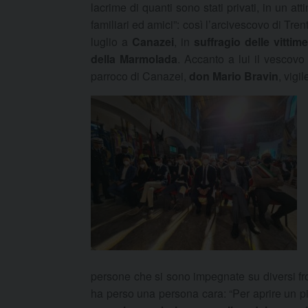
lacrime di quanti sono stati privati, in un atti
familiari ed amici”: così l’arcivescovo di Tren
luglio a
Canazei
, in
suffragio delle vitti
della Marmolada
. Accanto a lui il vescovo
parroco di Canazei,
don Mario Bravin
, vigi
persone che si sono impegnate su diversi front
ha perso una persona cara: “Per aprire un pic