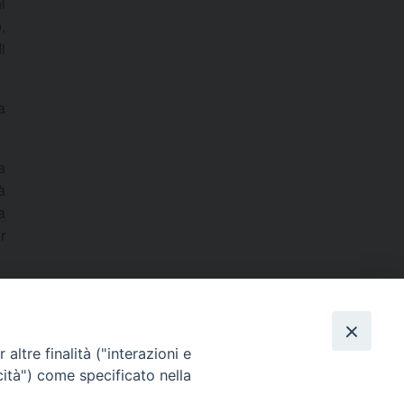
i
,
i
a
a
à
a
r
altre finalità ("interazioni e
cità") come specificato nella