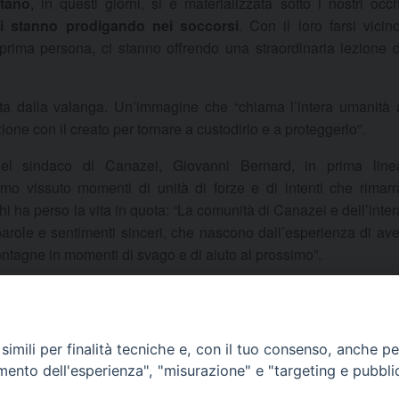
itano
, in questi giorni, si è materializzata sotto i nostri occh
i stanno prodigando nei soccorsi
. Con il loro farsi vicino
 prima persona, ci stanno offrendo una straordinaria lezione d
ta dalla valanga. Un’immagine che “chiama l’intera umanità 
one con il creato per tornare a custodirlo e a proteggerlo”.
 del sindaco di Canazei, Giovanni Bernard, in prima line
mo vissuto momenti di unità di forze e di intenti che rimarr
chi ha perso la vita in quota: “La comunità di Canazei e dell’inter
parole e sentimenti sinceri, che nascono dall’esperienza di ave
montagne in momenti di svago e di aiuto al prossimo”.
TA
imili per finalità tecniche e, con il tuo consenso, anche per 
amento dell'esperienza", "misurazione" e "targeting e pubbli