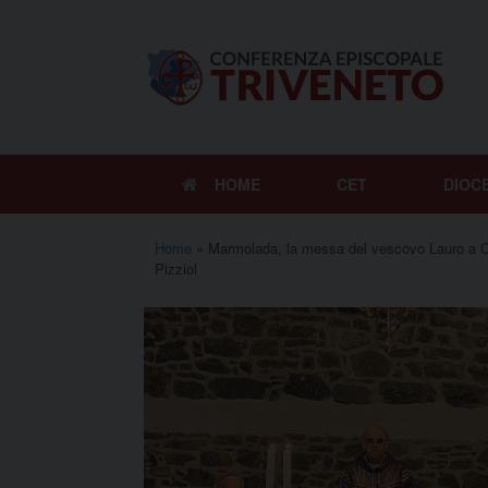
Vai
al
contenuto
HOME
CET
DIOC
Home
»
Marmolada, la messa del vescovo Lauro a Ca
Pizziol