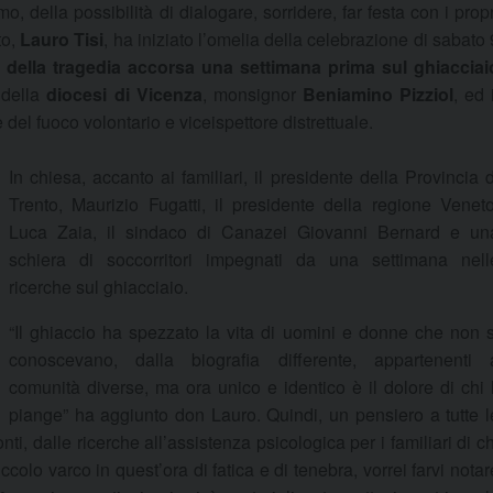
mo, della possibilità di dialogare, sorridere, far festa con i propr
to,
Lauro Tisi
, ha iniziato l’omelia della celebrazione di sabato 
me della tragedia accorsa una settimana prima sul ghiacciai
 della
diocesi di Vicenza
, monsignor
Beniamino Pizziol
, ed i
le del fuoco volontario e viceispettore distrettuale.
In chiesa, accanto ai familiari, il presidente della Provincia d
Trento, Maurizio Fugatti, il presidente della regione Veneto
Luca Zaia, il sindaco di Canazei Giovanni Bernard e un
schiera di soccorritori impegnati da una settimana nell
ricerche sul ghiacciaio.
“Il ghiaccio ha spezzato la vita di uomini e donne che non s
conoscevano, dalla biografia differente, appartenenti 
comunità diverse, ma ora unico e identico è il dolore di chi l
piange” ha aggiunto don Lauro. Quindi, un pensiero a tutte l
i, dalle ricerche all’assistenza psicologica per i familiari di ch
colo varco in quest’ora di fatica e di tenebra, vorrei farvi notar