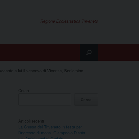
Regione Ecclesiastica Triveneto
ccanto a lui il vescovo di Vicenza, Beniamino
Cerca
Cerca
Articoli recenti
La Chiesa del Triveneto in festa per
l’ingresso di mons. Giampaolo Dianin
nell’Arcidiocesi di Gorizia