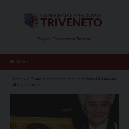
Vai
al
contenuto
Regione Ecclesiastica Triveneto
Menu
Home
»
A Trento le celebrazioni per il centenario della nascita
di Chiara Lubich