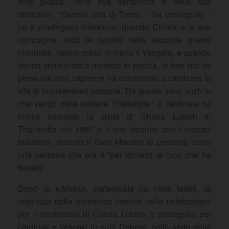
sine glossa, nella sua semplicità e nella sua
radicalità”. “Questa città di Trento – ha proseguito –
ne è privilegiata testimone: quando Chiara e le sue
compagne, sotto le bombe della seconda guerra
mondiale, hanno preso in mano il Vangelo, e quando
hanno cominciato a metterlo in pratica, la loro vita ha
preso tutt’altro sapore e ha cominciato a cambiare la
vita di innumerevoli persone. Tra queste sono anch’io
che vengo dalla lontana Thailandia”. Il cardinale ha
inoltre ricordato la visita di Chiara Lubich in
Thailandia nel 1997 e il suo incontro con i monaci
buddhisti, quando il Gran Maestro la presentò come
una persona che era lì “per donarci la luce che ha
trovato”.
Dopo la s.Messa, partecipata da molti fedeli, la
mattinata della domenica inserita nelle celebrazioni
per il centenario di Chiara Lubich è proseguita per
cardinali e vescovi in sala Depero, nella sede della