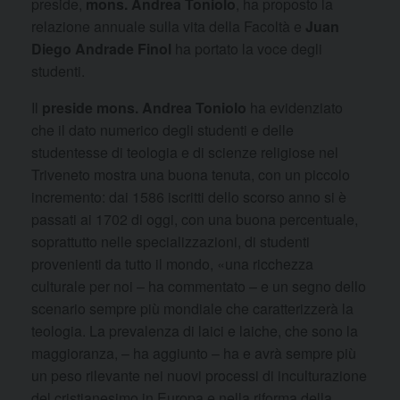
preside,
mons. Andrea Toniolo
, ha proposto la
relazione annuale sulla vita della Facoltà e
Juan
Diego Andrade Finol
ha portato la voce degli
studenti.
Il
preside mons. Andrea Toniolo
ha evidenziato
che il dato numerico degli studenti e delle
studentesse di teologia e di scienze religiose nel
Triveneto mostra una buona tenuta, con un piccolo
incremento: dai 1586 iscritti dello scorso anno si è
passati ai 1702 di oggi, con una buona percentuale,
soprattutto nelle specializzazioni, di studenti
provenienti da tutto il mondo, «una ricchezza
culturale per noi – ha commentato – e un segno dello
scenario sempre più mondiale che caratterizzerà la
teologia. La prevalenza di laici e laiche, che sono la
maggioranza, – ha aggiunto – ha e avrà sempre più
un peso rilevante nei nuovi processi di inculturazione
del cristianesimo in Europa e nella riforma della