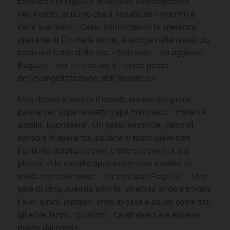
considera la ragazza di Nazaret coprotagonista
dell’evento, al punto che il seguito dell’incontro è
nelle sue mani». Gesù, annunciando la presenza
operante di Dio nella storia, la scorge nelle realtà più
comuni e feriali della vita. «Non solo, – ha aggiunto
Pagazzi – per lui il saluto è il primo passo
dell’evangelizzazione, dell’annuncio».
Una decina d’anni fa il mondo sorrise alle prime
parole dell’appena eletto papa Francesco: “Fratelli e
sorelle, buonasera”. Un gesto semplice, pieno di
senso e di speranza, capace di raccogliere tutta
l’umanità (cristiani e non, credenti e non) in una
piazza. «Un esordio apparentemente insolito; in
realtà non così nuovo – ha concluso Pagazzi –. Una
sera di circa duemila anni fa, un ebreo andò a trovare
i suoi amici. Inatteso, entrò in casa e salutò come tutti
gli ebrei fanno: “Shalom!”. Quell’ebreo era appena
risorto dai morti».