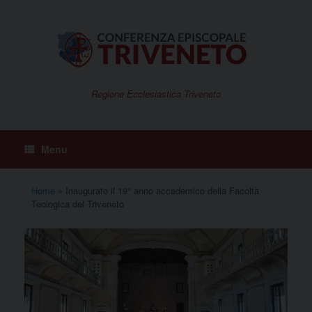
Vai
al
contenuto
Regione Ecclesiastica Triveneto
Menu
Home
»
Inaugurato il 19° anno accademico della Facoltà
Teologica del Triveneto