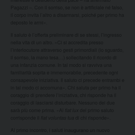
Pagazzi –. Con il sorriso, se non è artificiale né falso,
il corpo invita l’altro a disarmarsi, poiché per primo ha
deposto le armi».
Il saluto è l’offerta preliminare di se stessi, l’ingresso
nella vita di un altro. «Ci si accredita presso
l’interlocutore attraverso gesti primordiali (lo sguardo,
il sorriso, la mano tesa…) sollecitando il ricordo di
una infanzia comune. In tal modo si ravviva una
familiarità sopita e immemorabile, precedente ogni
consapevole iniziativa. Il saluto ci precede entrambi e
in tal modo ci accomuna». Chi saluta per primo ha il
coraggio di prendere l’iniziativa, chi risponde ha il
coraggio di lasciarsi disturbare. Nessuno dei due
sarà più come prima. «Al
fiat lux
del primo saluto
corrisponde il
fiat voluntas tua
di chi risponde».
Al primo incontro, i saluti inaugurano un nuovo