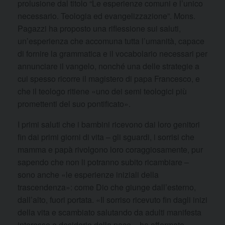
prolusione dal titolo “Le esperienze comuni e l’unico
necessario. Teologia ed evangelizzazione”. Mons.
Pagazzi ha proposto una riflessione sui saluti,
un’esperienza che accomuna tutta l’umanità, capace
di fornire la grammatica e il vocabolario necessari per
annunciare il vangelo, nonché una delle strategie a
cui spesso ricorre il magistero di papa Francesco, e
che il teologo ritiene «uno dei semi teologici più
promettenti del suo pontificato».
I primi saluti che i bambini ricevono dai loro genitori
fin dai primi giorni di vita – gli sguardi, i sorrisi che
mamma e papà rivolgono loro coraggiosamente, pur
sapendo che non li potranno subito ricambiare –
sono anche «le esperienze iniziali della
trascendenza»: come Dio che giunge dall’esterno,
dall’alto, fuori portata. «Il sorriso ricevuto fin dagli inizi
della vita e scambiato salutando da adulti manifesta
interesse e desiderio della pace – ha affermato