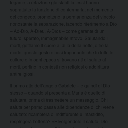
legame; a relazione già stabilita, essi hanno
soprattutto la funzione di confermarla; nel momento
del congedo, promettono la permanenza del vincolo
nonostante la separazione, facendo riferimento a Dio
– Ad-Dio, A-Dieu, A-Dios – come garante di un
futuro, sperato, immaginabile ritrovo. Salutando i
morti, gettiamo il cuore al di là della notte, oltre la
morte: questo gesto è così importante che in tutte le
culture e in ogni epoca si trovano riti di saluto ai
morti, perfino in contesti non religiosi o addirittura
antireligiosi.
Il primo atto dell’angelo Gabriele – e quindi di Dio
stesso – quando si presenta a Maria è quello di
salutare, prima di trasmettere un messaggio. Chi
saluta per primo passa alle dipendenze di chi viene
salutato: ricambierà o, indifferente e infastidito,
respingerà l’offerta? «Rivolgendole il saluto, Dio