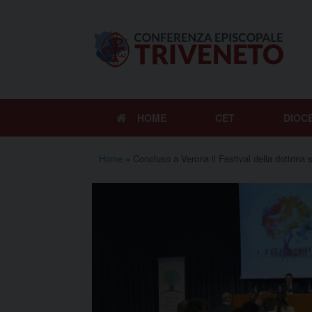
Vai
al
contenuto
HOME
CET
DIOC
Home
»
Concluso a Verona il Festival della dottrina 