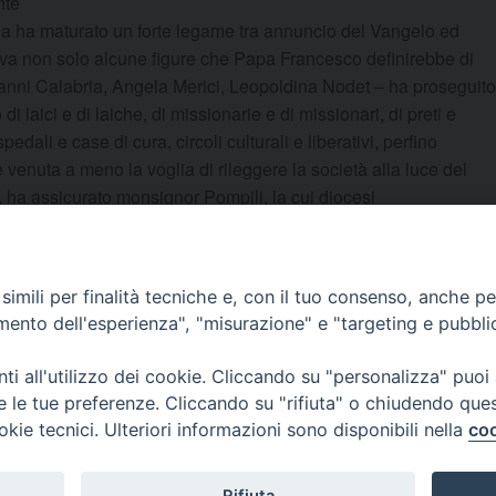
nte
oria ha maturato un forte legame tra annuncio del Vangelo ed
va non solo alcune figure che Papa Francesco definirebbe di
anni Calabria, Angela Merici, Leopoldina Nodet – ha proseguito
di laici e di laiche, di missionarie e di missionari, di preti e
dali e case di cura, circoli culturali e liberativi, perfino
enuta a meno la voglia di rileggere la società alla luce del
, ha assicurato monsignor Pompili, la cui diocesi
4.
imili per finalità tecniche e, con il tuo consenso, anche per 
amento dell'esperienza", "misurazione" e "targeting e pubbli
i all'utilizzo dei cookie. Cliccando su "personalizza" puoi
re le tue preferenze. Cliccando su "rifiuta" o chiudendo que
okie tecnici. Ulteriori informazioni sono disponibili nella
coo