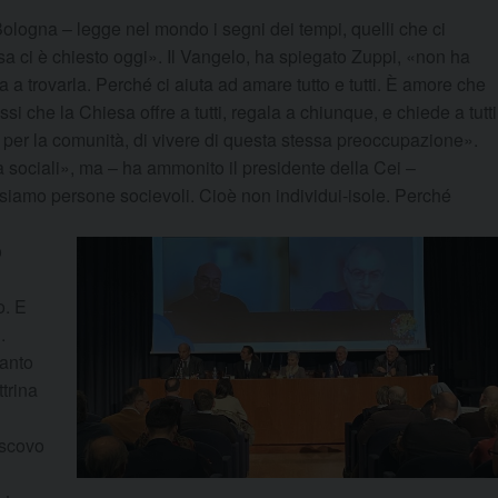
ologna – legge nel mondo i segni dei tempi, quelli che ci
sa ci è chiesto oggi». Il Vangelo, ha spiegato Zuppi, «non ha
a a trovarla. Perché ci aiuta ad amare tutto e tutti. È amore che
si che la Chiesa offre a tutti, regala a chiunque, e chiede a tutti
è per la comunità, di vivere di questa stessa preoccupazione».
 sociali», ma – ha ammonito il presidente della Cei –
i siamo persone socievoli. Cioè non individui-isole. Perché
o
o. E
.
tanto
trina
escovo