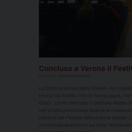
Concluso a Verona il Festiv
Pubblicato il
28 Novembre 2023
La Dottrina sociale della Chiesa «non riguarda
vivono nel mondo, non ne hanno paura, ma h
Gesù». Lo ha affermato il cardinale Matteo M
nell’omelia pronunciata durante la messa pres
edizione del Festival della dottrina sociale. L
concentrata quest’anno sul tema “Socialmente