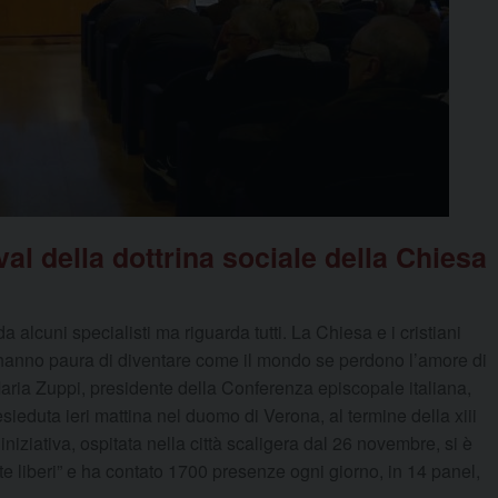
al della dottrina sociale della Chiesa
 alcuni specialisti ma riguarda tutti. La Chiesa e i cristiani
anno paura di diventare come il mondo se perdono l’amore di
aria Zuppi, presidente della Conferenza episcopale italiana,
ieduta ieri mattina nel duomo di Verona, al termine della xiii
’iniziativa, ospitata nella città scaligera dal 26 novembre, si è
 liberi” e ha contato 1700 presenze ogni giorno, in 14 panel,