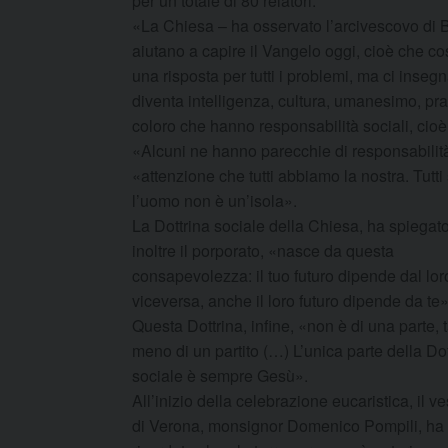
per un totale di 80 relatori.
«La Chiesa – ha osservato l’arcivescovo di B
aiutano a capire il Vangelo oggi, cioè che co
una risposta per tutti i problemi, ma ci insegn
diventa intelligenza, cultura, umanesimo, pras
coloro che hanno responsabilità sociali, cio
«Alcuni ne hanno parecchie di responsabilità
«attenzione che tutti abbiamo la nostra. Tutt
l’uomo non è un’isola».
La Dottrina sociale della Chiesa, ha spiegat
inoltre il porporato, «nasce da questa
consapevolezza: il tuo futuro dipende dal lor
viceversa, anche il loro futuro dipende da te»
Questa Dottrina, infine, «non è di una parte, 
meno di un partito (…) L’unica parte della Dot
sociale è sempre Gesù».
All’inizio della celebrazione eucaristica, il v
di Verona, monsignor Domenico Pompili, ha